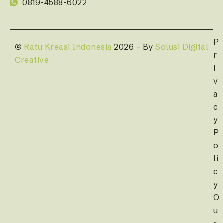
0819-4588-6022
P
©
Ratu Kreasi Indonesia
2026 – By
Solusi Digital
r
Creative
i
v
a
c
y
P
o
li
c
y
O
u