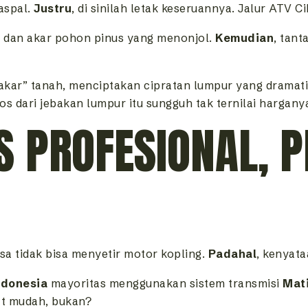
aspal.
Justru
, di sinilah letak keseruannya. Jalur ATV 
u dan akar pohon pinus yang menonjol.
Kemudian
, tan
akar” tanah, menciptakan cipratan lumpur yang dramat
os dari jebakan lumpur itu sungguh tak ternilai hargany
S PROFESIONAL, 
 tidak bisa menyetir motor kopling.
Padahal
, kenyat
ndonesia
mayoritas menggunakan sistem transmisi
Mat
at mudah, bukan?