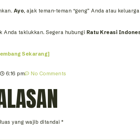
nkan.
Ayo
, ajak teman-teman “geng” Anda atau keluarga
uk Anda taklukkan. Segera hubungi
Ratu Kreasi Indone
Lembang Sekarang]
6:16 pm
No Comments
ALASAN
Ruas yang wajib ditandai
*